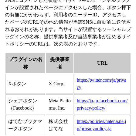
SNSにログインした状態で当サイト中のソーシャルプラグ
インが設置されたページにアクセスした場合、ボタン押下
の有無にかかわらず、利用者のユーザーID、アクセスし
たページのURLその他の情報が当該SNSに自動的に送信さ
れるおそれがあります。当サイトが設置するソーシャルプ
ラグインの名称、提供事業者及び当該事業者が定めるサイ
トポリシーのURLは、次の表のとおりです。
プラグインの名
提供事業
URL
称
者
https://twitter.com/ja/priva
Xボタン
X Corp.
cy
シェアボタン
Meta Platfo
https://ja-jp.facebook.com/
（Facebook）
rms, Inc.
privacy/policy/
はてなブックマ
株式会社
https://policies.hatena.ne.j
ークボタン
はてな
p/privacypolicy-ja