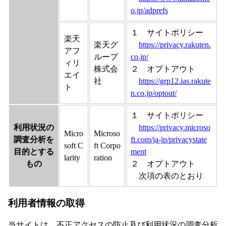
o.jp/adprefs
１ サイトポリシー
楽天
楽天グ
https://privacy.rakuten.
アフ
ループ
co.jp/
ィリ
株式会
２ オプトアウト
エイ
社
https://grp12.ias.rakute
ト
n.co.jp/optout/
１ サイトポリシー
利用状況の
https://privacy.microso
Micro
Microso
調査分析を
ft.com/ja-jp/privacystate
soft C
ft Corpo
目的とする
ment
larity
ration
もの
２ オプトアウト
次項の表のとおり
利用者情報の取得
当サイトは、不正アクセスの防止及び利用状況の調査分析