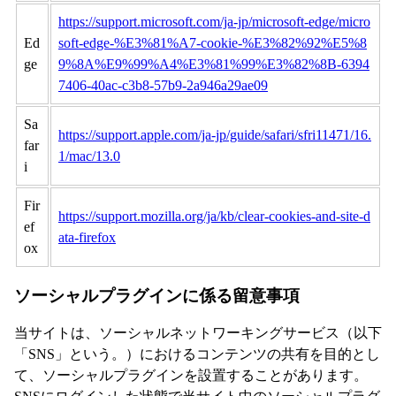
https://support.microsoft.com/ja-jp/microsoft-edge/micro
Ed
soft-edge-%E3%81%A7-cookie-%E3%82%92%E5%8
ge
9%8A%E9%99%A4%E3%81%99%E3%82%8B-6394
7406-40ac-c3b8-57b9-2a946a29ae09
Sa
https://support.apple.com/ja-jp/guide/safari/sfri11471/16.
far
1/mac/13.0
i
Fir
https://support.mozilla.org/ja/kb/clear-cookies-and-site-d
ef
ata-firefox
ox
ソーシャルプラグインに係る留意事項
当サイトは、ソーシャルネットワーキングサービス（以下
「SNS」という。）におけるコンテンツの共有を目的とし
て、ソーシャルプラグインを設置することがあります。