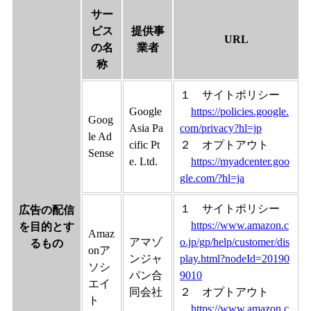
サー
ビス
提供事
URL
の名
業者
称
１ サイトポリシー
Google
https://policies.google.
Goog
Asia Pa
com/privacy?hl=jp
le Ad
cific Pt
２ オプトアウト
Sense
e. Ltd.
https://myadcenter.goo
gle.com/?hl=ja
１ サイトポリシー
広告の配信
https://www.amazon.c
を目的とす
Amaz
アマゾ
o.jp/gp/help/customer/dis
るもの
onア
ンジャ
play.html?nodeId=20190
ソシ
パン合
9010
エイ
同会社
２ オプトアウト
ト
https://www.amazon.c