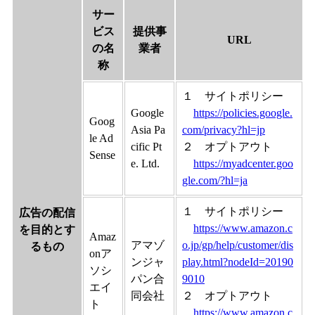
サー
ビス
提供事
URL
の名
業者
称
１ サイトポリシー
Google
https://policies.google.
Goog
Asia Pa
com/privacy?hl=jp
le Ad
cific Pt
２ オプトアウト
Sense
e. Ltd.
https://myadcenter.goo
gle.com/?hl=ja
１ サイトポリシー
広告の配信
https://www.amazon.c
を目的とす
Amaz
アマゾ
o.jp/gp/help/customer/dis
るもの
onア
ンジャ
play.html?nodeId=20190
ソシ
パン合
9010
エイ
同会社
２ オプトアウト
ト
https://www.amazon.c