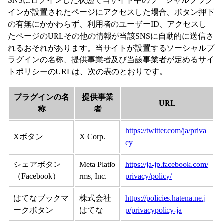
SNSにログインした状態で当サイト中のソーシャルプラグ
インが設置されたページにアクセスした場合、ボタン押下
の有無にかかわらず、利用者のユーザーID、アクセスし
たページのURLその他の情報が当該SNSに自動的に送信さ
れるおそれがあります。当サイトが設置するソーシャルプ
ラグインの名称、提供事業者及び当該事業者が定めるサイ
トポリシーのURLは、次の表のとおりです。
プラグインの名
提供事業
URL
称
者
https://twitter.com/ja/priva
Xボタン
X Corp.
cy
シェアボタン
Meta Platfo
https://ja-jp.facebook.com/
（Facebook）
rms, Inc.
privacy/policy/
はてなブックマ
株式会社
https://policies.hatena.ne.j
ークボタン
はてな
p/privacypolicy-ja