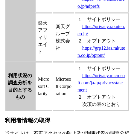
o.jp/adprefs
１ サイトポリシー
楽天
楽天グ
https://privacy.rakuten.
アフ
ループ
co.jp/
ィリ
株式会
２ オプトアウト
エイ
社
https://grp12.ias.rakute
ト
n.co.jp/optout/
１ サイトポリシー
利用状況の
https://privacy.microso
Micro
Microso
調査分析を
ft.com/ja-jp/privacystate
soft C
ft Corpo
目的とする
ment
larity
ration
もの
２ オプトアウト
次項の表のとおり
利用者情報の取得
当サイトは、不正アクセスの防止及び利用状況の調査分析