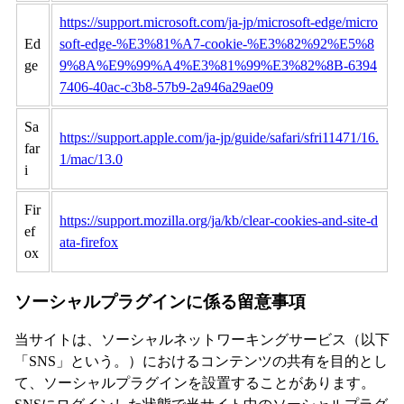
https://support.microsoft.com/ja-jp/microsoft-edge/micro
Ed
soft-edge-%E3%81%A7-cookie-%E3%82%92%E5%8
ge
9%8A%E9%99%A4%E3%81%99%E3%82%8B-6394
7406-40ac-c3b8-57b9-2a946a29ae09
Sa
https://support.apple.com/ja-jp/guide/safari/sfri11471/16.
far
1/mac/13.0
i
Fir
https://support.mozilla.org/ja/kb/clear-cookies-and-site-d
ef
ata-firefox
ox
ソーシャルプラグインに係る留意事項
当サイトは、ソーシャルネットワーキングサービス（以下
「SNS」という。）におけるコンテンツの共有を目的とし
て、ソーシャルプラグインを設置することがあります。