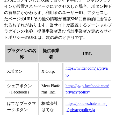
SNSにログインした状態で当サイト中のソーシャルプラグ
インが設置されたページにアクセスした場合、ボタン押下
の有無にかかわらず、利用者のユーザーID、アクセスし
たページのURLその他の情報が当該SNSに自動的に送信さ
れるおそれがあります。当サイトが設置するソーシャルプ
ラグインの名称、提供事業者及び当該事業者が定めるサイ
トポリシーのURLは、次の表のとおりです。
プラグインの名
提供事業
URL
称
者
https://twitter.com/ja/priva
Xボタン
X Corp.
cy
シェアボタン
Meta Platfo
https://ja-jp.facebook.com/
（Facebook）
rms, Inc.
privacy/policy/
はてなブックマ
株式会社
https://policies.hatena.ne.j
ークボタン
はてな
p/privacypolicy-ja