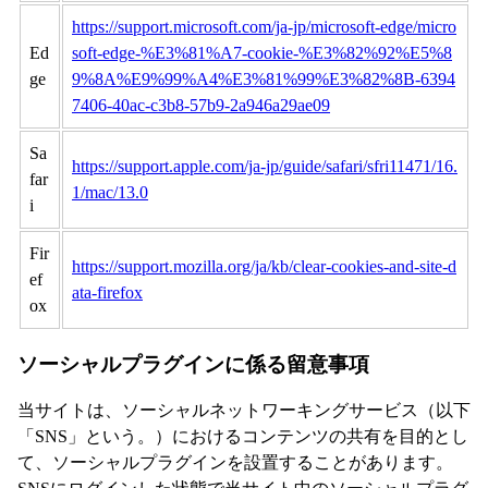
https://support.microsoft.com/ja-jp/microsoft-edge/micro
Ed
soft-edge-%E3%81%A7-cookie-%E3%82%92%E5%8
ge
9%8A%E9%99%A4%E3%81%99%E3%82%8B-6394
7406-40ac-c3b8-57b9-2a946a29ae09
Sa
https://support.apple.com/ja-jp/guide/safari/sfri11471/16.
far
1/mac/13.0
i
Fir
https://support.mozilla.org/ja/kb/clear-cookies-and-site-d
ef
ata-firefox
ox
ソーシャルプラグインに係る留意事項
当サイトは、ソーシャルネットワーキングサービス（以下
「SNS」という。）におけるコンテンツの共有を目的とし
て、ソーシャルプラグインを設置することがあります。