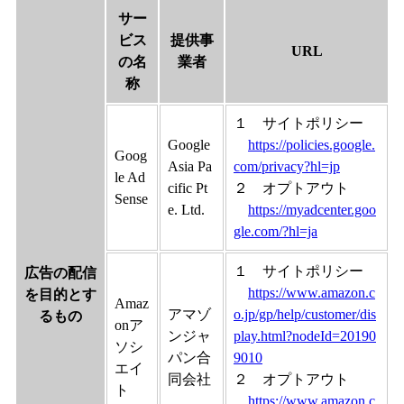
サー
ビス
提供事
URL
の名
業者
称
１ サイトポリシー
Google
https://policies.google.
Goog
Asia Pa
com/privacy?hl=jp
le Ad
cific Pt
２ オプトアウト
Sense
e. Ltd.
https://myadcenter.goo
gle.com/?hl=ja
１ サイトポリシー
広告の配信
https://www.amazon.c
を目的とす
Amaz
アマゾ
o.jp/gp/help/customer/dis
るもの
onア
ンジャ
play.html?nodeId=20190
ソシ
パン合
9010
エイ
同会社
２ オプトアウト
ト
https://www.amazon.c