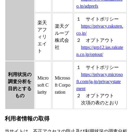
o.jp/adprefs
１ サイトポリシー
楽天
楽天グ
https://privacy.rakuten.
アフ
ループ
co.jp/
ィリ
株式会
２ オプトアウト
エイ
社
https://grp12.ias.rakute
ト
n.co.jp/optout/
１ サイトポリシー
利用状況の
https://privacy.microso
Micro
Microso
調査分析を
ft.com/ja-jp/privacystate
soft C
ft Corpo
目的とする
ment
larity
ration
もの
２ オプトアウト
次項の表のとおり
利用者情報の取得
当サイトは、不正アクセスの防止及び利用状況の調査分析