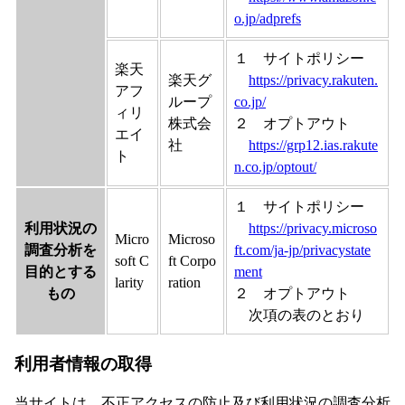
o.jp/adprefs
１ サイトポリシー
楽天
楽天グ
https://privacy.rakuten.
アフ
ループ
co.jp/
ィリ
株式会
２ オプトアウト
エイ
社
https://grp12.ias.rakute
ト
n.co.jp/optout/
１ サイトポリシー
利用状況の
https://privacy.microso
Micro
Microso
調査分析を
ft.com/ja-jp/privacystate
soft C
ft Corpo
目的とする
ment
larity
ration
もの
２ オプトアウト
次項の表のとおり
利用者情報の取得
当サイトは、不正アクセスの防止及び利用状況の調査分析