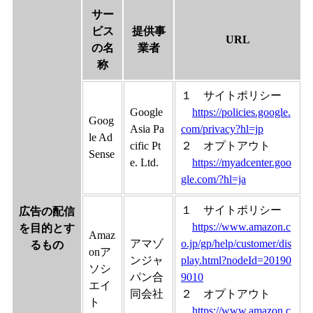
サー
ビス
提供事
URL
の名
業者
称
１ サイトポリシー
Google
https://policies.google.
Goog
Asia Pa
com/privacy?hl=jp
le Ad
cific Pt
２ オプトアウト
Sense
e. Ltd.
https://myadcenter.goo
gle.com/?hl=ja
１ サイトポリシー
広告の配信
https://www.amazon.c
を目的とす
Amaz
アマゾ
o.jp/gp/help/customer/dis
るもの
onア
ンジャ
play.html?nodeId=20190
ソシ
パン合
9010
エイ
同会社
２ オプトアウト
ト
https://www.amazon.c