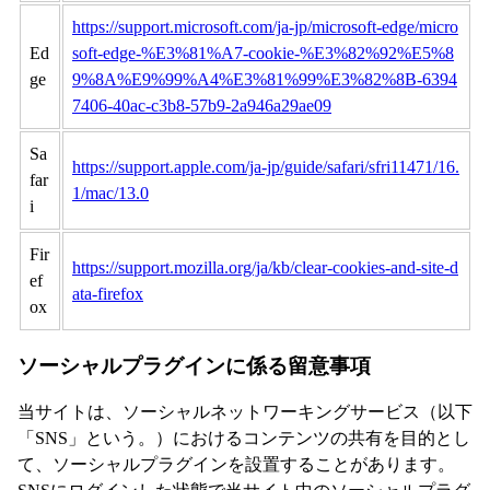
https://support.microsoft.com/ja-jp/microsoft-edge/micro
Ed
soft-edge-%E3%81%A7-cookie-%E3%82%92%E5%8
ge
9%8A%E9%99%A4%E3%81%99%E3%82%8B-6394
7406-40ac-c3b8-57b9-2a946a29ae09
Sa
https://support.apple.com/ja-jp/guide/safari/sfri11471/16.
far
1/mac/13.0
i
Fir
https://support.mozilla.org/ja/kb/clear-cookies-and-site-d
ef
ata-firefox
ox
ソーシャルプラグインに係る留意事項
当サイトは、ソーシャルネットワーキングサービス（以下
「SNS」という。）におけるコンテンツの共有を目的とし
て、ソーシャルプラグインを設置することがあります。