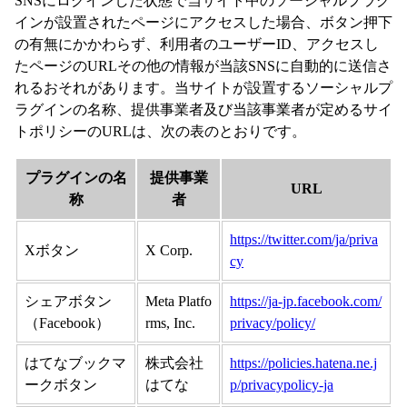
SNSにログインした状態で当サイト中のソーシャルプラグ
インが設置されたページにアクセスした場合、ボタン押下
の有無にかかわらず、利用者のユーザーID、アクセスし
たページのURLその他の情報が当該SNSに自動的に送信さ
れるおそれがあります。当サイトが設置するソーシャルプ
ラグインの名称、提供事業者及び当該事業者が定めるサイ
トポリシーのURLは、次の表のとおりです。
プラグインの名
提供事業
URL
称
者
https://twitter.com/ja/priva
Xボタン
X Corp.
cy
シェアボタン
Meta Platfo
https://ja-jp.facebook.com/
（Facebook）
rms, Inc.
privacy/policy/
はてなブックマ
株式会社
https://policies.hatena.ne.j
ークボタン
はてな
p/privacypolicy-ja