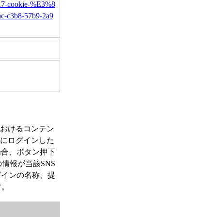
1%A7-cookie-%E3%8
c3b8-57b9-2a9
におけるコンテン
Sにログインした
場合、ボタン押下
情報が当該SNS
グインの名称、提
す。