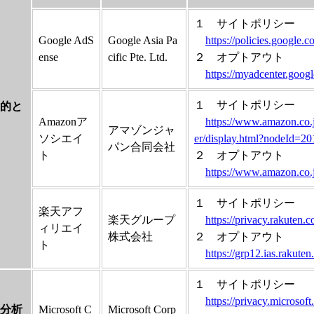
１ サイトポリシー
Google AdS
Google Asia Pa
https://policies.google.
ense
cific Pte. Ltd.
２ オプトアウト
https://myadcenter.goog
１ サイトポリシー
的と
Amazonア
https://www.amazon.co.
アマゾンジャ
ソシエイ
er/display.html?nodeId=2
パン合同会社
ト
２ オプトアウト
https://www.amazon.co.j
１ サイトポリシー
楽天アフ
楽天グループ
https://privacy.rakuten.co
ィリエイ
株式会社
２ オプトアウト
ト
https://grp12.ias.rakuten
１ サイトポリシー
https://privacy.microsoft
分析
Microsoft C
Microsoft Corp