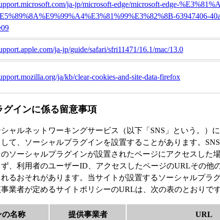
/support.microsoft.com/ja-jp/microsoft-edge/microsoft-edge-%E3%8
E5%89%8A%E9%99%A4%E3%81%99%E3%82%8B-63947406-40ac-
e09
support.apple.com/ja-jp/guide/safari/sfri11471/16.1/mac/13.0
support.mozilla.org/ja/kb/clear-cookies-and-site-data-firefox
ラグインに係る留意事項
シャルネットワーキングサービス（以下「SNS」という。）
して、ソーシャルプラグインを設置することがあります。SN
中のソーシャルプラグインが設置されたページにアクセスした
ず、利用者のユーザーID、アクセスしたページのURLその他の
されるおそれがあります。当サイトが設置するソーシャルプラ
事業者が定めるサイトポリシーのURLは、次の表のとおりで
ンの名称
提供事業者
URL