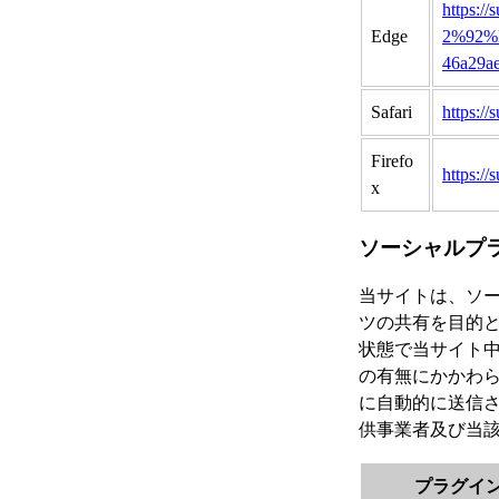
https:/
Edge
2%92%
46a29a
Safari
https://
Firefo
https://
x
ソーシャルプ
当サイトは、ソー
ツの共有を目的と
状態で当サイト
の有無にかかわら
に自動的に送信
供事業者及び当該
プラグイ