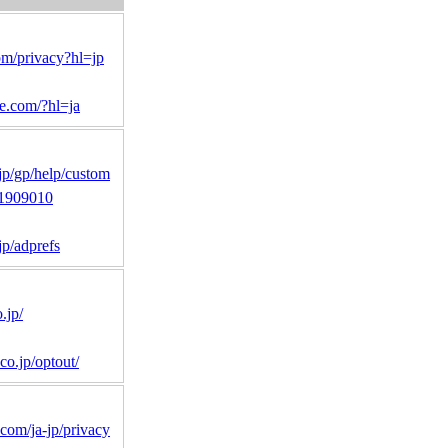
com/privacy?hl=jp
le.com/?hl=ja
jp/gp/help/custom
01909010
p/adprefs
.jp/
.co.jp/optout/
.com/ja-jp/privacy