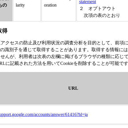
statement
もの
larity
oration
２ オプトアウト
次項の表のとおり
取得
正アクセスの防止及び利用状況の調査分析を目的として、前項
その他の識別子を通じて取得することがあります。取得する情報に
ませんが、利用者は次表の左欄に掲げるブラウザの種類に応じ
RLに記載された方法を用いてCookieを削除することが可能で
URL
/support.google.com/accounts/answer/61416?hl=ja