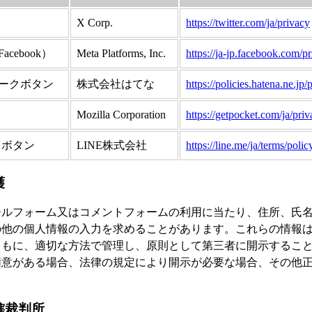
X Corp.
https://twitter.com/ja/privacy
cebook）
Meta Platforms, Inc.
https://ja-jp.facebook.com/pr
ークボタン
株式会社はてな
https://policies.hatena.ne.jp/
Mozilla Corporation
https://getpocket.com/ja/priv
」ボタン
LINE株式会社
https://line.me/ja/terms/polic
護
ールフォーム又はコメントフォームの利用に当たり、住所、氏
の他の個人情報の入力を求めることがあります。これらの情報
ともに、適切な方法で管理し、原則として第三者に開示するこ
同意がある場合、法律の規定により開示が必要な場合、その他
。
轄裁判所