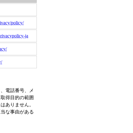
ivacy/policy/
privacypolicy-ja
acy/
y/
名、電話番号、メ
は取得目的の範囲
とはありません。
正当な事由がある