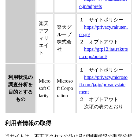
o.jp/adprefs
１ サイトポリシー
楽天
楽天グ
https://privacy.rakuten.
アフ
ループ
co.jp/
ィリ
株式会
２ オプトアウト
エイ
社
https://grp12.ias.rakute
ト
n.co.jp/optout/
１ サイトポリシー
利用状況の
https://privacy.microso
Micro
Microso
調査分析を
ft.com/ja-jp/privacystate
soft C
ft Corpo
目的とする
ment
larity
ration
もの
２ オプトアウト
次項の表のとおり
利用者情報の取得
当サイトは、不正アクセスの防止及び利用状況の調査分析