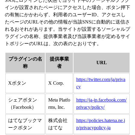
SNSにログインした状態で当サイト中のソーシャルプラグ
インが設置されたページにアクセスした場合、ボタン押下
の有無にかかわらず、利用者のユーザーID、アクセスし
たページのURLその他の情報が当該SNSに自動的に送信さ
れるおそれがあります。当サイトが設置するソーシャルプ
ラグインの名称、提供事業者及び当該事業者が定めるサイ
トポリシーのURLは、次の表のとおりです。
プラグインの名
提供事業
URL
称
者
https://twitter.com/ja/priva
Xボタン
X Corp.
cy
シェアボタン
Meta Platfo
https://ja-jp.facebook.com/
（Facebook）
rms, Inc.
privacy/policy/
はてなブックマ
株式会社
https://policies.hatena.ne.j
ークボタン
はてな
p/privacypolicy-ja