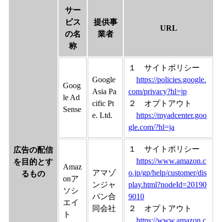
サー
ビス
提供事
URL
の名
業者
称
１ サイトポリシー
Google
https://policies.google.
Goog
Asia Pa
com/privacy?hl=jp
le Ad
cific Pt
２ オプトアウト
Sense
e. Ltd.
https://myadcenter.goo
gle.com/?hl=ja
１ サイトポリシー
広告の配信
https://www.amazon.c
を目的とす
Amaz
アマゾ
o.jp/gp/help/customer/dis
るもの
onア
ンジャ
play.html?nodeId=20190
ソシ
パン合
9010
エイ
同会社
２ オプトアウト
ト
https://www.amazon.c