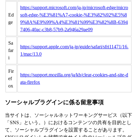
https://support.microsoft.com/ja-jp/microsoft-edge/micro
Ed
soft-edge-%E3%81%A7-cookie-%E3%82%92%E5%8
ge
9%8A%E9%99%A4%E3%81%99%E3%82%8B-6394
7406-40ac-c3b8-57b9-2a946a29ae09
Sa
https://support.apple.com/ja-jp/guide/safari/sfri11471/16.
far
1/mac/13.0
i
Fir
https://support.mozilla.org/ja/kb/clear-cookies-and-site-d
ef
ata-firefox
ox
ソーシャルプラグインに係る留意事項
当サイトは、ソーシャルネットワーキングサービス（以下
「SNS」という。）におけるコンテンツの共有を目的とし
て、ソーシャルプラグインを設置することがあります。