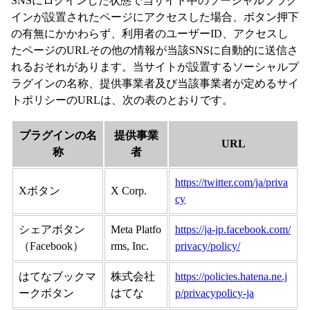
SNSにログインした状態で当サイト中のソーシャルプラグ
インが設置されたページにアクセスした場合、ボタン押下
の有無にかかわらず、利用者のユーザーID、アクセスし
たページのURLその他の情報が当該SNSに自動的に送信さ
れるおそれがあります。当サイトが設置するソーシャルプ
ラグインの名称、提供事業者及び当該事業者が定めるサイ
トポリシーのURLは、次の表のとおりです。
プラグインの名
提供事業
URL
称
者
https://twitter.com/ja/priva
Xボタン
X Corp.
cy
シェアボタン
Meta Platfo
https://ja-jp.facebook.com/
（Facebook）
rms, Inc.
privacy/policy/
はてなブックマ
株式会社
https://policies.hatena.ne.j
ークボタン
はてな
p/privacypolicy-ja