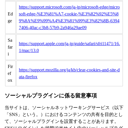
https://support.microsoft.com/ja-jp/microsoft-edge/micro
Ed
soft-edge-%E3%81%A7-cookie-%E3%82%92%E5%8
ge
9%8A%E9%99%A4%E3%81%99%E3%82%8B-6394
7406-40ac-c3b8-57b9-2a946a29ae09
Sa
https://support.apple.com/ja-jp/guide/safari/sfri11471/16.
far
1/mac/13.0
i
Fir
https://support.mozilla.org/ja/kb/clear-cookies-and-site-d
ef
ata-firefox
ox
ソーシャルプラグインに係る留意事項
当サイトは、ソーシャルネットワーキングサービス（以下
「SNS」という。）におけるコンテンツの共有を目的とし
て、ソーシャルプラグインを設置することがあります。