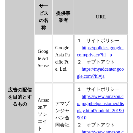
サー
ビス
提供事
URL
の名
業者
称
１ サイトポリシー
Google
https://policies.google.
Goog
Asia Pa
com/privacy?hl=jp
le Ad
cific Pt
２ オプトアウト
Sense
e. Ltd.
https://myadcenter.goo
gle.com/?hl=ja
１ サイトポリシー
広告の配信
https://www.amazon.c
を目的とす
Amaz
アマゾ
o.jp/gp/help/customer/dis
るもの
onア
ンジャ
play.html?nodeId=20190
ソシ
パン合
9010
エイ
同会社
２ オプトアウト
ト
https://www.amazon.c