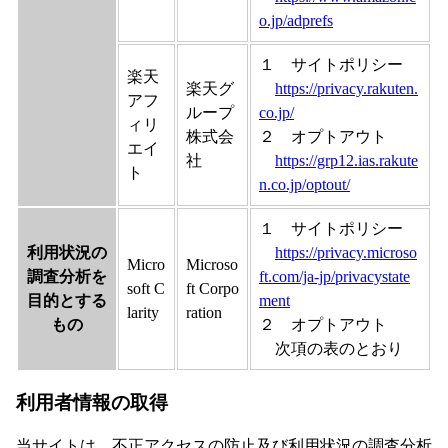
o.jp/adprefs
１ サイトポリシー
楽天
楽天グ
https://privacy.rakuten.
アフ
ループ
co.jp/
ィリ
株式会
２ オプトアウト
エイ
社
https://grp12.ias.rakute
ト
n.co.jp/optout/
１ サイトポリシー
利用状況の
https://privacy.microso
Micro
Microso
調査分析を
ft.com/ja-jp/privacystate
soft C
ft Corpo
目的とする
ment
larity
ration
もの
２ オプトアウト
次項の表のとおり
利用者情報の取得
当サイトは、不正アクセスの防止及び利用状況の調査分析