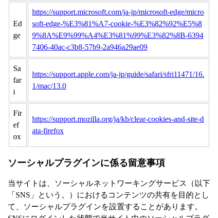
https://support.microsoft.com/ja-jp/microsoft-edge/micro
Ed
soft-edge-%E3%81%A7-cookie-%E3%82%92%E5%8
ge
9%8A%E9%99%A4%E3%81%99%E3%82%8B-6394
7406-40ac-c3b8-57b9-2a946a29ae09
Sa
https://support.apple.com/ja-jp/guide/safari/sfri11471/16.
far
1/mac/13.0
i
Fir
https://support.mozilla.org/ja/kb/clear-cookies-and-site-d
ef
ata-firefox
ox
ソーシャルプラグインに係る留意事項
当サイトは、ソーシャルネットワーキングサービス（以下
「SNS」という。）におけるコンテンツの共有を目的とし
て、ソーシャルプラグインを設置することがあります。