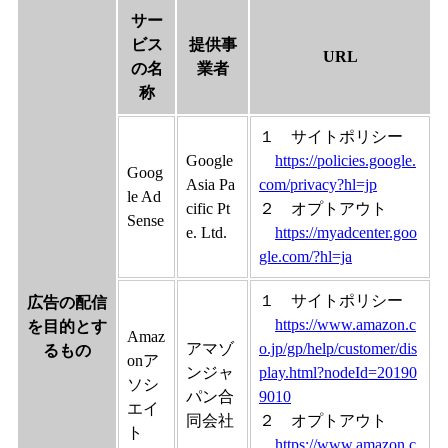
サー
ビス
提供事
URL
の名
業者
称
１ サイトポリシー
Google
https://policies.google.
Goog
Asia Pa
com/privacy?hl=jp
le Ad
cific Pt
２ オプトアウト
Sense
e. Ltd.
https://myadcenter.goo
gle.com/?hl=ja
１ サイトポリシー
広告の配信
https://www.amazon.c
を目的とす
Amaz
アマゾ
o.jp/gp/help/customer/dis
るもの
onア
ンジャ
play.html?nodeId=20190
ソシ
パン合
9010
エイ
同会社
２ オプトアウト
ト
https://www.amazon.c