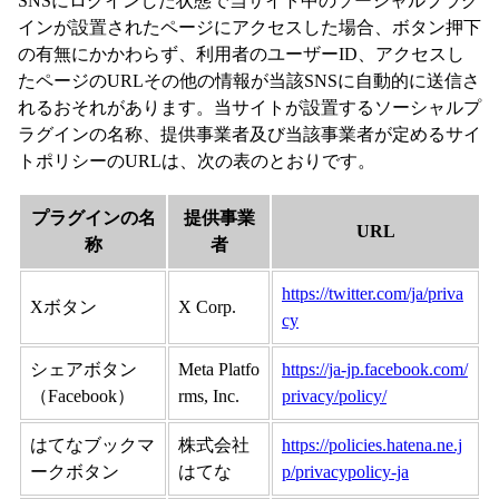
SNSにログインした状態で当サイト中のソーシャルプラグ
インが設置されたページにアクセスした場合、ボタン押下
の有無にかかわらず、利用者のユーザーID、アクセスし
たページのURLその他の情報が当該SNSに自動的に送信さ
れるおそれがあります。当サイトが設置するソーシャルプ
ラグインの名称、提供事業者及び当該事業者が定めるサイ
トポリシーのURLは、次の表のとおりです。
プラグインの名
提供事業
URL
称
者
https://twitter.com/ja/priva
Xボタン
X Corp.
cy
シェアボタン
Meta Platfo
https://ja-jp.facebook.com/
（Facebook）
rms, Inc.
privacy/policy/
はてなブックマ
株式会社
https://policies.hatena.ne.j
ークボタン
はてな
p/privacypolicy-ja