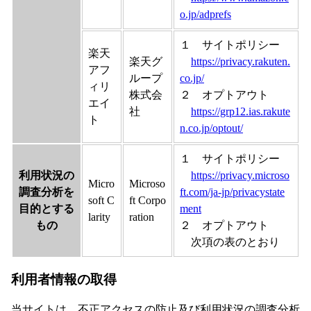
o.jp/adprefs
１ サイトポリシー
楽天
楽天グ
https://privacy.rakuten.
アフ
ループ
co.jp/
ィリ
株式会
２ オプトアウト
エイ
社
https://grp12.ias.rakute
ト
n.co.jp/optout/
１ サイトポリシー
利用状況の
https://privacy.microso
Micro
Microso
調査分析を
ft.com/ja-jp/privacystate
soft C
ft Corpo
目的とする
ment
larity
ration
もの
２ オプトアウト
次項の表のとおり
利用者情報の取得
当サイトは、不正アクセスの防止及び利用状況の調査分析