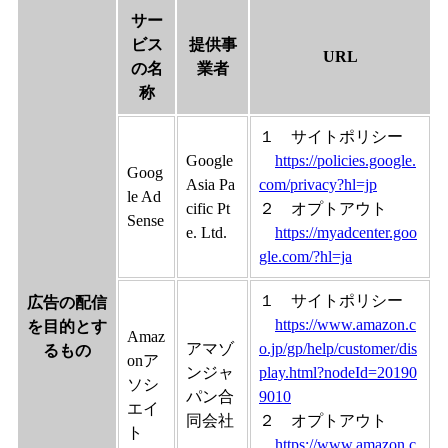
サー
ビス
提供事
URL
の名
業者
称
１ サイトポリシー
Google
https://policies.google.
Goog
Asia Pa
com/privacy?hl=jp
le Ad
cific Pt
２ オプトアウト
Sense
e. Ltd.
https://myadcenter.goo
gle.com/?hl=ja
１ サイトポリシー
広告の配信
https://www.amazon.c
を目的とす
Amaz
アマゾ
o.jp/gp/help/customer/dis
るもの
onア
ンジャ
play.html?nodeId=20190
ソシ
パン合
9010
エイ
同会社
２ オプトアウト
ト
https://www.amazon.c