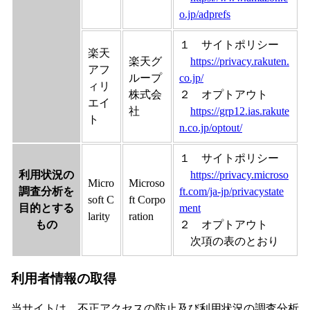
o.jp/adprefs
１ サイトポリシー
楽天
楽天グ
https://privacy.rakuten.
アフ
ループ
co.jp/
ィリ
株式会
２ オプトアウト
エイ
社
https://grp12.ias.rakute
ト
n.co.jp/optout/
１ サイトポリシー
利用状況の
https://privacy.microso
Micro
Microso
調査分析を
ft.com/ja-jp/privacystate
soft C
ft Corpo
目的とする
ment
larity
ration
もの
２ オプトアウト
次項の表のとおり
利用者情報の取得
当サイトは、不正アクセスの防止及び利用状況の調査分析