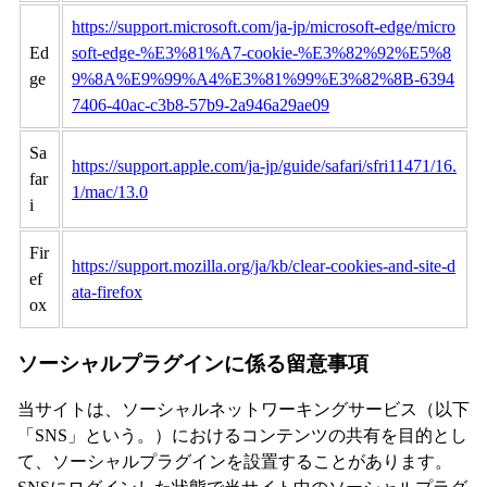
https://support.microsoft.com/ja-jp/microsoft-edge/micro
Ed
soft-edge-%E3%81%A7-cookie-%E3%82%92%E5%8
ge
9%8A%E9%99%A4%E3%81%99%E3%82%8B-6394
7406-40ac-c3b8-57b9-2a946a29ae09
Sa
https://support.apple.com/ja-jp/guide/safari/sfri11471/16.
far
1/mac/13.0
i
Fir
https://support.mozilla.org/ja/kb/clear-cookies-and-site-d
ef
ata-firefox
ox
ソーシャルプラグインに係る留意事項
当サイトは、ソーシャルネットワーキングサービス（以下
「SNS」という。）におけるコンテンツの共有を目的とし
て、ソーシャルプラグインを設置することがあります。