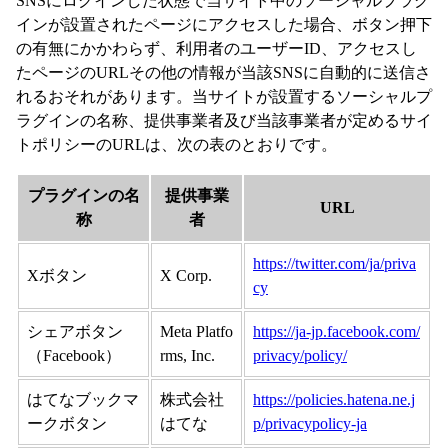
SNSにログインした状態で当サイト中のソーシャルプラグ
インが設置されたページにアクセスした場合、ボタン押下
の有無にかかわらず、利用者のユーザーID、アクセスし
たページのURLその他の情報が当該SNSに自動的に送信さ
れるおそれがあります。当サイトが設置するソーシャルプ
ラグインの名称、提供事業者及び当該事業者が定めるサイ
トポリシーのURLは、次の表のとおりです。
プラグインの名
提供事業
URL
称
者
https://twitter.com/ja/priva
Xボタン
X Corp.
cy
シェアボタン
Meta Platfo
https://ja-jp.facebook.com/
（Facebook）
rms, Inc.
privacy/policy/
はてなブックマ
株式会社
https://policies.hatena.ne.j
ークボタン
はてな
p/privacypolicy-ja