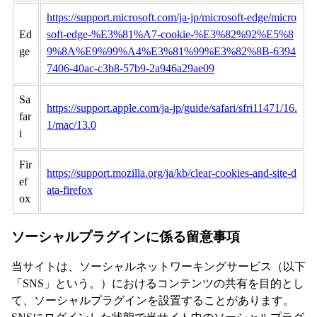
https://support.microsoft.com/ja-jp/microsoft-edge/micro
Ed
soft-edge-%E3%81%A7-cookie-%E3%82%92%E5%8
ge
9%8A%E9%99%A4%E3%81%99%E3%82%8B-6394
7406-40ac-c3b8-57b9-2a946a29ae09
Sa
https://support.apple.com/ja-jp/guide/safari/sfri11471/16.
far
1/mac/13.0
i
Fir
https://support.mozilla.org/ja/kb/clear-cookies-and-site-d
ef
ata-firefox
ox
ソーシャルプラグインに係る留意事項
当サイトは、ソーシャルネットワーキングサービス（以下
「SNS」という。）におけるコンテンツの共有を目的とし
て、ソーシャルプラグインを設置することがあります。