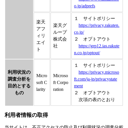
o.jp/adprefs
１ サイトポリシー
楽天
楽天グ
https://privacy.rakuten.
アフ
ループ
co.jp/
ィリ
株式会
２ オプトアウト
エイ
社
https://grp12.ias.rakute
ト
n.co.jp/optout/
１ サイトポリシー
利用状況の
https://privacy.microso
Micro
Microso
調査分析を
ft.com/ja-jp/privacystate
soft C
ft Corpo
目的とする
ment
larity
ration
もの
２ オプトアウト
次項の表のとおり
利用者情報の取得
当サイトは、不正アクセスの防止及び利用状況の調査分析