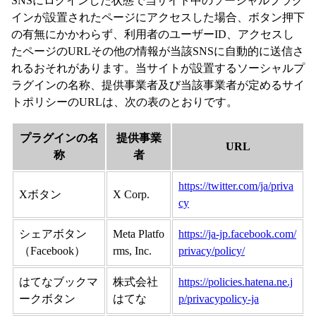
SNSにログインした状態で当サイト中のソーシャルプラグ
インが設置されたページにアクセスした場合、ボタン押下
の有無にかかわらず、利用者のユーザーID、アクセスし
たページのURLその他の情報が当該SNSに自動的に送信さ
れるおそれがあります。当サイトが設置するソーシャルプ
ラグインの名称、提供事業者及び当該事業者が定めるサイ
トポリシーのURLは、次の表のとおりです。
プラグインの名
提供事業
URL
称
者
https://twitter.com/ja/priva
Xボタン
X Corp.
cy
シェアボタン
Meta Platfo
https://ja-jp.facebook.com/
（Facebook）
rms, Inc.
privacy/policy/
はてなブックマ
株式会社
https://policies.hatena.ne.j
ークボタン
はてな
p/privacypolicy-ja