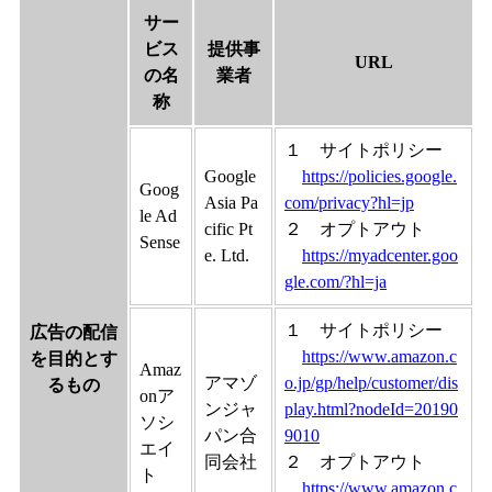
サー
ビス
提供事
URL
の名
業者
称
１ サイトポリシー
Google
https://policies.google.
Goog
Asia Pa
com/privacy?hl=jp
le Ad
cific Pt
２ オプトアウト
Sense
e. Ltd.
https://myadcenter.goo
gle.com/?hl=ja
１ サイトポリシー
広告の配信
https://www.amazon.c
を目的とす
Amaz
アマゾ
o.jp/gp/help/customer/dis
るもの
onア
ンジャ
play.html?nodeId=20190
ソシ
パン合
9010
エイ
同会社
２ オプトアウト
ト
https://www.amazon.c